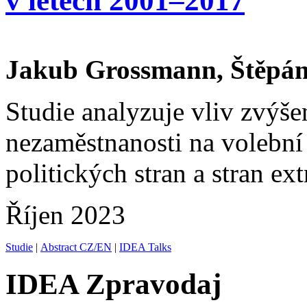
v letech 2001–2017
Jakub Grossmann, Štěpán 
Studie analyzuje vliv zvýš
nezaměstnanosti na volební
politických stran a stran ex
Říjen 2023
Studie
|
Abstract CZ/EN
|
IDEA Talks
IDEA Zpravodaj