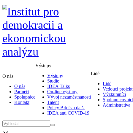
Výstupy
Lidé
Výstupy
O nás
Studie
Lidé
O nás
IDEA Talks
Vedoucí projekt
Partneři
On-line výstupy
Výzkumníci
Spolupráce
Vývoj nezaměstnanosti
Spolupracovníc
Kontakt
Talent
Administrativa
Policy Briefs a další
IDEA anti COVID-19