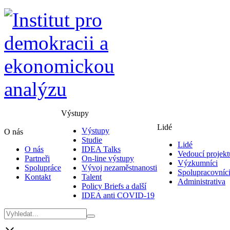
Výstupy
Lidé
Výstupy
O nás
Studie
Lidé
O nás
IDEA Talks
Vedoucí projekt
Partneři
On-line výstupy
Výzkumníci
Spolupráce
Vývoj nezaměstnanosti
Spolupracovníc
Kontakt
Talent
Administrativa
Policy Briefs a další
IDEA anti COVID-19