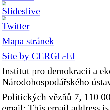
Mapa stránek
Site by CERGE-EI
Institut pro demokracii a e
Národohospodářského ústav
Politických vězňů 7, 110 0
email:
This email address i