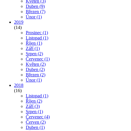
Květen
(3)
Duben
(9)
Březen
(7)
Únor
(1)
2019
(14)
Prosinec
(1)
Listopad
(1)
Říjen
(1)
Září
(1)
Srpen
(2)
Červenec
(1)
Květen
(2)
Duben
(2)
Březen
(2)
Únor
(1)
2018
(16)
Listopad
(1)
Říjen
(2)
Září
(3)
Srpen
(1)
Červenec
(4)
Červen
(2)
Duben
(1)