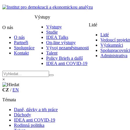
Výstupy
Lidé
Výstupy
O nás
Studie
Lidé
O nás
IDEA Talks
Vedoucí projekt
Partneři
On-line výstupy
Výzkumníci
Spolupráce
Vývoj nezaměstnanosti
Spolupracovníc
Kontakt
Talent
Administrativa
Policy Briefs a další
IDEA anti COVID-19
×
CZ
/
EN
Témata
Daně, dávky a trh práce
Důchody
IDEA anti COVID-19
Rodinná politika