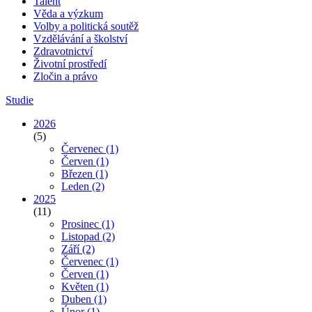
Talent
Věda a výzkum
Volby a politická soutěž
Vzdělávání a školství
Zdravotnictví
Životní prostředí
Zločin a právo
Studie
2026
(5)
Červenec
(1)
Červen
(1)
Březen
(1)
Leden
(2)
2025
(11)
Prosinec
(1)
Listopad
(2)
Září
(2)
Červenec
(1)
Červen
(1)
Květen
(1)
Duben
(1)
Únor
(1)