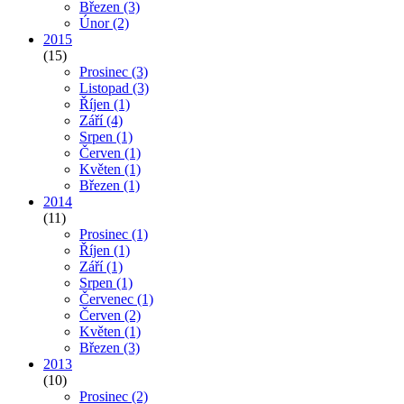
Březen
(3)
Únor
(2)
2015
(15)
Prosinec
(3)
Listopad
(3)
Říjen
(1)
Září
(4)
Srpen
(1)
Červen
(1)
Květen
(1)
Březen
(1)
2014
(11)
Prosinec
(1)
Říjen
(1)
Září
(1)
Srpen
(1)
Červenec
(1)
Červen
(2)
Květen
(1)
Březen
(3)
2013
(10)
Prosinec
(2)