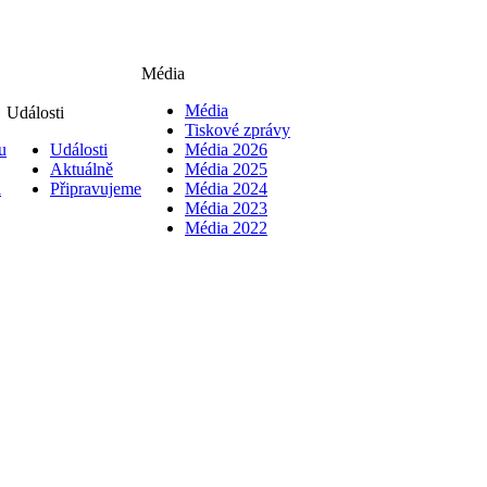
Média
Média
Události
Tiskové zprávy
u
Události
Média 2026
Aktuálně
Média 2025
i
Připravujeme
Média 2024
Média 2023
Média 2022