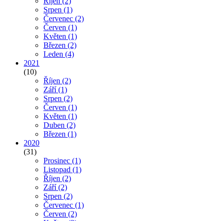
Říjen
(2)
Srpen
(1)
Červenec
(2)
Červen
(1)
Květen
(1)
Březen
(2)
Leden
(4)
2021
(10)
Říjen
(2)
Září
(1)
Srpen
(2)
Červen
(1)
Květen
(1)
Duben
(2)
Březen
(1)
2020
(31)
Prosinec
(1)
Listopad
(1)
Říjen
(2)
Září
(2)
Srpen
(2)
Červenec
(1)
Červen
(2)