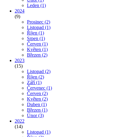
Leden
(1)
2024
(9)
Prosinec
(2)
Listopad
(1)
Říjen
(1)
Srpen
(1)
Červen
(1)
Květen
(1)
Březen
(2)
2023
(15)
Listopad
(2)
Říjen
(2)
Září
(1)
Červenec
(1)
Červen
(2)
Květen
(2)
Duben
(1)
Březen
(1)
Únor
(3)
2022
(14)
Listopad
(1)