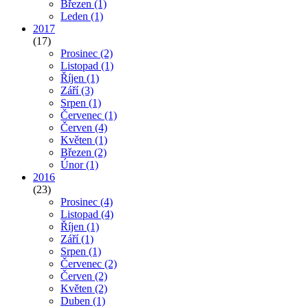
Březen
(1)
Leden
(1)
2017
(17)
Prosinec
(2)
Listopad
(1)
Říjen
(1)
Září
(3)
Srpen
(1)
Červenec
(1)
Červen
(4)
Květen
(1)
Březen
(2)
Únor
(1)
2016
(23)
Prosinec
(4)
Listopad
(4)
Říjen
(1)
Září
(1)
Srpen
(1)
Červenec
(2)
Červen
(2)
Květen
(2)
Duben
(1)