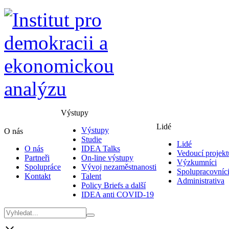
Výstupy
Lidé
Výstupy
O nás
Studie
Lidé
O nás
IDEA Talks
Vedoucí projekt
Partneři
On-line výstupy
Výzkumníci
Spolupráce
Vývoj nezaměstnanosti
Spolupracovníc
Kontakt
Talent
Administrativa
Policy Briefs a další
IDEA anti COVID-19