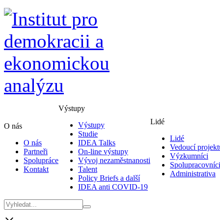
Výstupy
Lidé
Výstupy
O nás
Studie
Lidé
O nás
IDEA Talks
Vedoucí projekt
Partneři
On-line výstupy
Výzkumníci
Spolupráce
Vývoj nezaměstnanosti
Spolupracovníc
Kontakt
Talent
Administrativa
Policy Briefs a další
IDEA anti COVID-19