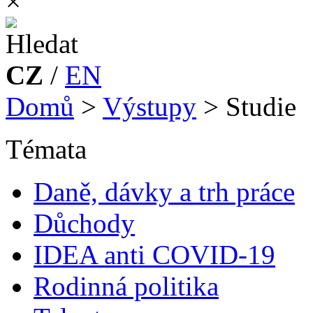
×
CZ
/
EN
Domů
>
Výstupy
>
Studie
Témata
Daně, dávky a trh práce
Důchody
IDEA anti COVID-19
Rodinná politika