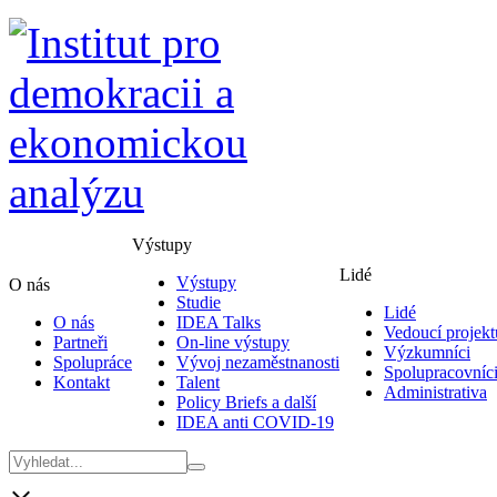
Výstupy
Lidé
Výstupy
O nás
Studie
Lidé
O nás
IDEA Talks
Vedoucí projekt
Partneři
On-line výstupy
Výzkumníci
Spolupráce
Vývoj nezaměstnanosti
Spolupracovníc
Kontakt
Talent
Administrativa
Policy Briefs a další
IDEA anti COVID-19