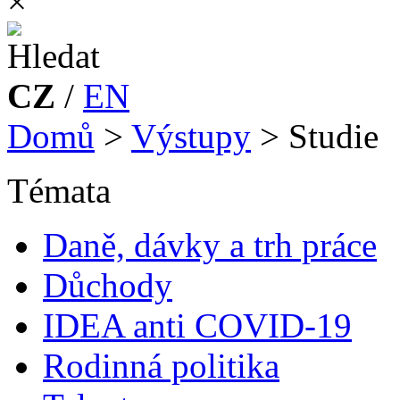
×
CZ
/
EN
Domů
>
Výstupy
>
Studie
Témata
Daně, dávky a trh práce
Důchody
IDEA anti COVID-19
Rodinná politika