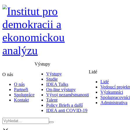
Výstupy
Lidé
Výstupy
O nás
Studie
Lidé
O nás
IDEA Talks
Vedoucí projekt
Partneři
On-line výstupy
Výzkumníci
Spolupráce
Vývoj nezaměstnanosti
Spolupracovníc
Kontakt
Talent
Administrativa
Policy Briefs a další
IDEA anti COVID-19