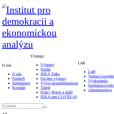
Výstupy
Lidé
Výstupy
O nás
Studie
Lidé
O nás
IDEA Talks
Vedoucí projekt
Partneři
On-line výstupy
Výzkumníci
Spolupráce
Vývoj nezaměstnanosti
Spolupracovníc
Kontakt
Talent
Administrativa
Policy Briefs a další
IDEA anti COVID-19