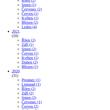
Říjen
(2)
Srpen
(1)
Červenec
(2)
Červen
(1)
Květen
(1)
Březen
(2)
Leden
(4)
2021
(10)
Říjen
(2)
Září
(1)
Srpen
(2)
Červen
(1)
Květen
(1)
Duben
(2)
Březen
(1)
2020
(31)
Prosinec
(1)
Listopad
(1)
Říjen
(2)
Září
(2)
Srpen
(2)
Červenec
(1)
Červen
(2)