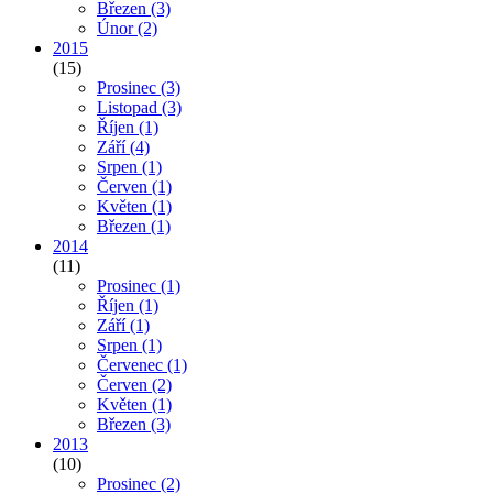
Březen
(3)
Únor
(2)
2015
(15)
Prosinec
(3)
Listopad
(3)
Říjen
(1)
Září
(4)
Srpen
(1)
Červen
(1)
Květen
(1)
Březen
(1)
2014
(11)
Prosinec
(1)
Říjen
(1)
Září
(1)
Srpen
(1)
Červenec
(1)
Červen
(2)
Květen
(1)
Březen
(3)
2013
(10)
Prosinec
(2)