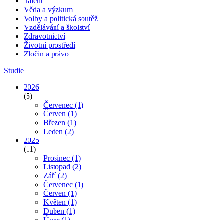
Talent
Věda a výzkum
Volby a politická soutěž
Vzdělávání a školství
Zdravotnictví
Životní prostředí
Zločin a právo
Studie
2026
(5)
Červenec
(1)
Červen
(1)
Březen
(1)
Leden
(2)
2025
(11)
Prosinec
(1)
Listopad
(2)
Září
(2)
Červenec
(1)
Červen
(1)
Květen
(1)
Duben
(1)
Únor
(1)