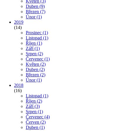
Květen
(3)
Duben
(9)
Březen
(7)
Únor
(1)
2019
(14)
Prosinec
(1)
Listopad
(1)
Říjen
(1)
Září
(1)
Srpen
(2)
Červenec
(1)
Květen
(2)
Duben
(2)
Březen
(2)
Únor
(1)
2018
(16)
Listopad
(1)
Říjen
(2)
Září
(3)
Srpen
(1)
Červenec
(4)
Červen
(2)
Duben
(1)