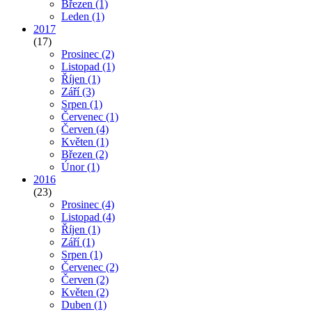
Březen
(1)
Leden
(1)
2017
(17)
Prosinec
(2)
Listopad
(1)
Říjen
(1)
Září
(3)
Srpen
(1)
Červenec
(1)
Červen
(4)
Květen
(1)
Březen
(2)
Únor
(1)
2016
(23)
Prosinec
(4)
Listopad
(4)
Říjen
(1)
Září
(1)
Srpen
(1)
Červenec
(2)
Červen
(2)
Květen
(2)
Duben
(1)