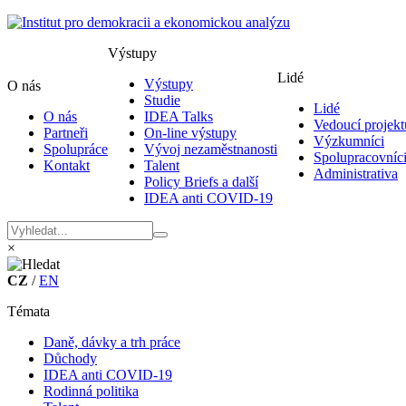
Výstupy
Lidé
Výstupy
O nás
Studie
Lidé
O nás
IDEA Talks
Vedoucí projekt
Partneři
On-line výstupy
Výzkumníci
Spolupráce
Vývoj nezaměstnanosti
Spolupracovníc
Kontakt
Talent
Administrativa
Policy Briefs a další
IDEA anti COVID-19
×
CZ
/
EN
Témata
Daně, dávky a trh práce
Důchody
IDEA anti COVID-19
Rodinná politika