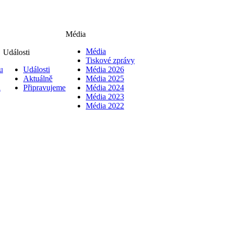
Média
Média
Události
Tiskové zprávy
u
Události
Média 2026
Aktuálně
Média 2025
i
Připravujeme
Média 2024
Média 2023
Média 2022