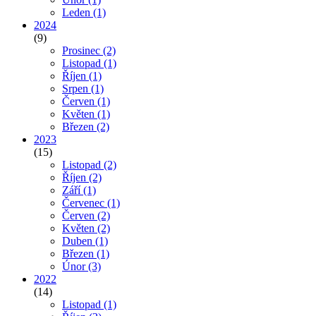
Leden
(1)
2024
(9)
Prosinec
(2)
Listopad
(1)
Říjen
(1)
Srpen
(1)
Červen
(1)
Květen
(1)
Březen
(2)
2023
(15)
Listopad
(2)
Říjen
(2)
Září
(1)
Červenec
(1)
Červen
(2)
Květen
(2)
Duben
(1)
Březen
(1)
Únor
(3)
2022
(14)
Listopad
(1)