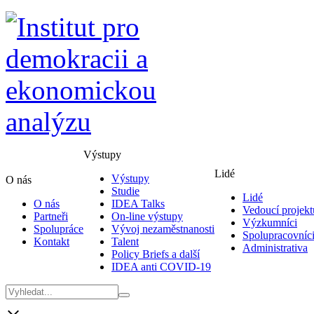
Výstupy
Lidé
Výstupy
O nás
Studie
Lidé
O nás
IDEA Talks
Vedoucí projekt
Partneři
On-line výstupy
Výzkumníci
Spolupráce
Vývoj nezaměstnanosti
Spolupracovníc
Kontakt
Talent
Administrativa
Policy Briefs a další
IDEA anti COVID-19