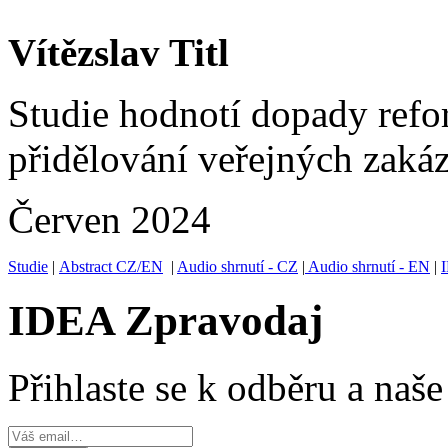
Vítězslav Titl
Studie hodnotí dopady refo
přidělování veřejných zaká
Červen 2024
Studie
|
Abstract CZ/EN
|
Audio shrnutí - CZ
|
Audio shrnutí - EN
|
IDEA Zpravodaj
Přihlaste se k odběru a naš