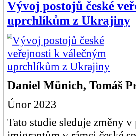
Vývoj postojů české veř
uprchlíkům z Ukrajiny
Daniel Münich, Tomáš Pr
Únor 2023
Tato studie sleduje změny v
imigrantům v rámci české sp