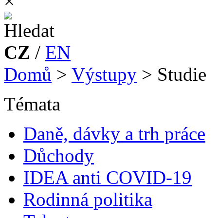
×
CZ
/
EN
Domů
>
Výstupy
>
Studie
Témata
Daně, dávky a trh práce
Důchody
IDEA anti COVID-19
Rodinná politika