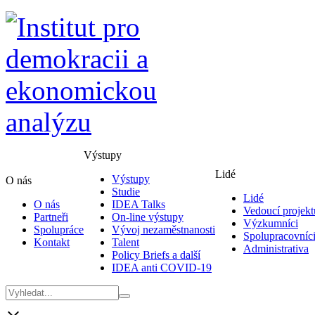
Výstupy
Lidé
Výstupy
O nás
Studie
Lidé
O nás
IDEA Talks
Vedoucí projekt
Partneři
On-line výstupy
Výzkumníci
Spolupráce
Vývoj nezaměstnanosti
Spolupracovníc
Kontakt
Talent
Administrativa
Policy Briefs a další
IDEA anti COVID-19