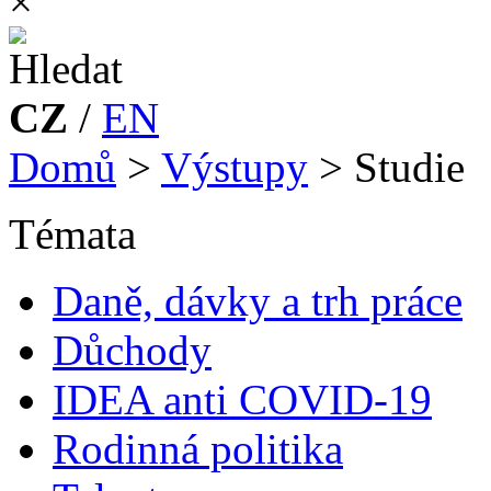
×
CZ
/
EN
Domů
>
Výstupy
>
Studie
Témata
Daně, dávky a trh práce
Důchody
IDEA anti COVID-19
Rodinná politika