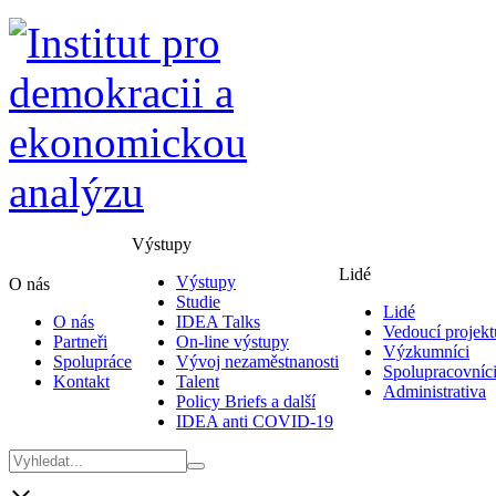
Výstupy
Lidé
Výstupy
O nás
Studie
Lidé
O nás
IDEA Talks
Vedoucí projekt
Partneři
On-line výstupy
Výzkumníci
Spolupráce
Vývoj nezaměstnanosti
Spolupracovníc
Kontakt
Talent
Administrativa
Policy Briefs a další
IDEA anti COVID-19