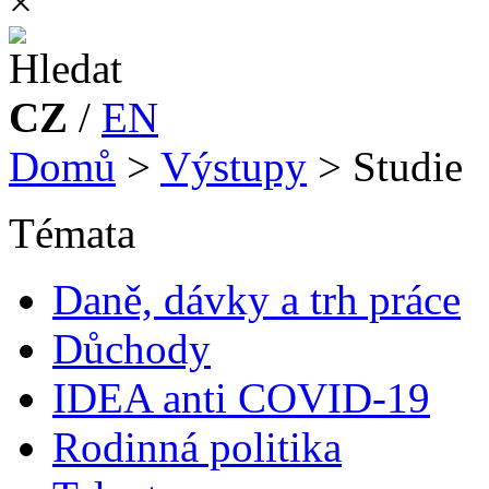
×
CZ
/
EN
Domů
>
Výstupy
>
Studie
Témata
Daně, dávky a trh práce
Důchody
IDEA anti COVID-19
Rodinná politika