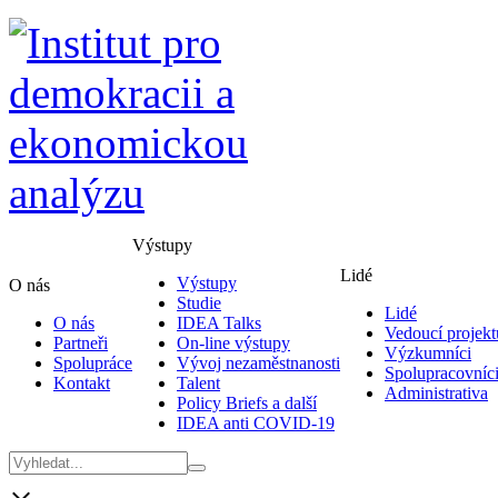
Výstupy
Lidé
Výstupy
O nás
Studie
Lidé
O nás
IDEA Talks
Vedoucí projekt
Partneři
On-line výstupy
Výzkumníci
Spolupráce
Vývoj nezaměstnanosti
Spolupracovníc
Kontakt
Talent
Administrativa
Policy Briefs a další
IDEA anti COVID-19