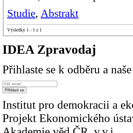
Studie
,
Abstrakt
Výsledky 1 - 1 z 1
IDEA Zpravodaj
Přihlaste se k odběru a naš
Institut pro demokracii a 
Projekt Ekonomického úst
Akademie věd ČR, v.v.i.