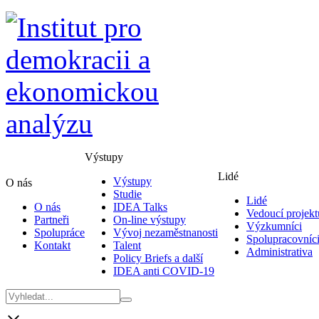
Výstupy
Lidé
Výstupy
O nás
Studie
Lidé
O nás
IDEA Talks
Vedoucí projekt
Partneři
On-line výstupy
Výzkumníci
Spolupráce
Vývoj nezaměstnanosti
Spolupracovníc
Kontakt
Talent
Administrativa
Policy Briefs a další
IDEA anti COVID-19