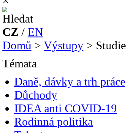
×
CZ
/
EN
Domů
>
Výstupy
>
Studie
Témata
Daně, dávky a trh práce
Důchody
IDEA anti COVID-19
Rodinná politika