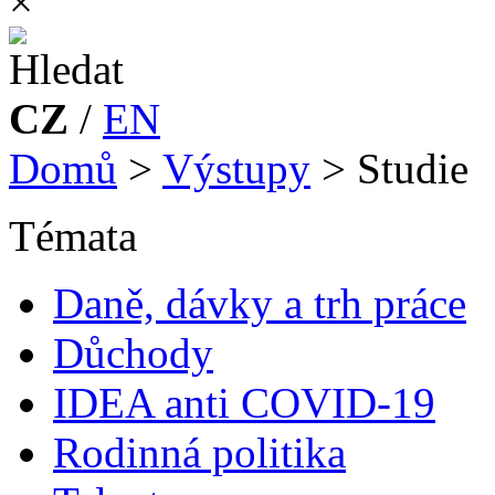
×
CZ
/
EN
Domů
>
Výstupy
>
Studie
Témata
Daně, dávky a trh práce
Důchody
IDEA anti COVID-19
Rodinná politika