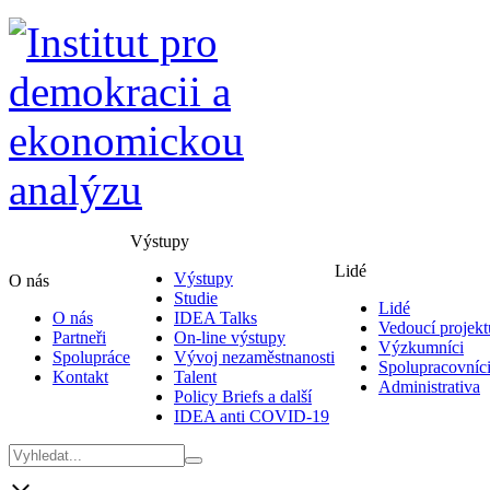
Výstupy
Lidé
Výstupy
O nás
Studie
Lidé
O nás
IDEA Talks
Vedoucí projekt
Partneři
On-line výstupy
Výzkumníci
Spolupráce
Vývoj nezaměstnanosti
Spolupracovníc
Kontakt
Talent
Administrativa
Policy Briefs a další
IDEA anti COVID-19