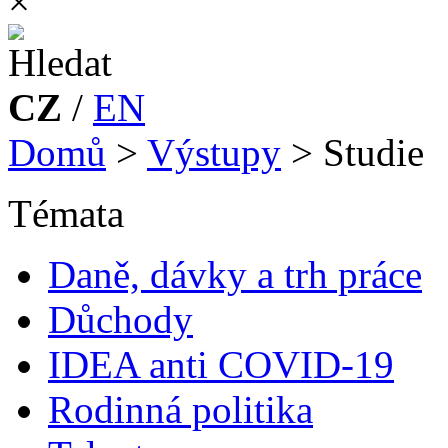
×
CZ
/
EN
Domů
>
Výstupy
>
Studie
Témata
Daně, dávky a trh práce
Důchody
IDEA anti COVID-19
Rodinná politika