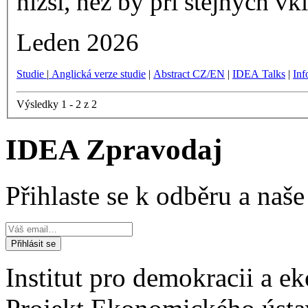
nižší, než by při stejných v
Leden 2026
Studie
|
Anglická verze studie
|
Abstract CZ/EN
|
IDEA Talks
|
Inf
Výsledky 1 - 2 z 2
IDEA Zpravodaj
Přihlaste se k odběru a naš
Institut pro demokracii a 