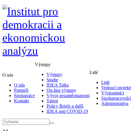
Výstupy
Lidé
Výstupy
O nás
Studie
Lidé
O nás
IDEA Talks
Vedoucí projekt
Partneři
On-line výstupy
Výzkumníci
Spolupráce
Vývoj nezaměstnanosti
Spolupracovníc
Kontakt
Talent
Administrativa
Policy Briefs a další
IDEA anti COVID-19