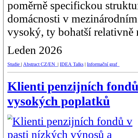
poměrně specifickou struktu
domácnosti v mezinárodním s
vysoký, ty bohatší relativně 
Leden 2026
Studie
|
Abstract CZ/EN
|
IDEA Talks
|
Informační graf
Klienti penzijních fondů
vysokých poplatků