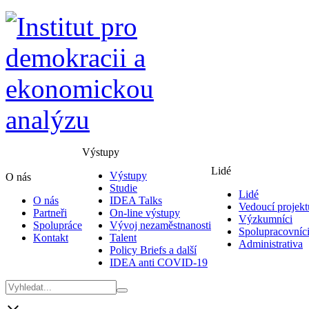
Výstupy
Lidé
Výstupy
O nás
Studie
Lidé
O nás
IDEA Talks
Vedoucí projekt
Partneři
On-line výstupy
Výzkumníci
Spolupráce
Vývoj nezaměstnanosti
Spolupracovníc
Kontakt
Talent
Administrativa
Policy Briefs a další
IDEA anti COVID-19