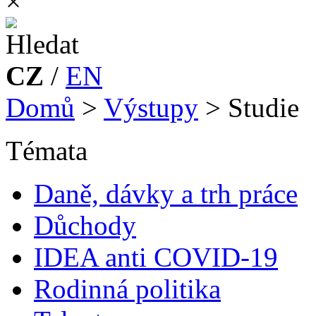
×
CZ
/
EN
Domů
>
Výstupy
>
Studie
Témata
Daně, dávky a trh práce
Důchody
IDEA anti COVID-19
Rodinná politika