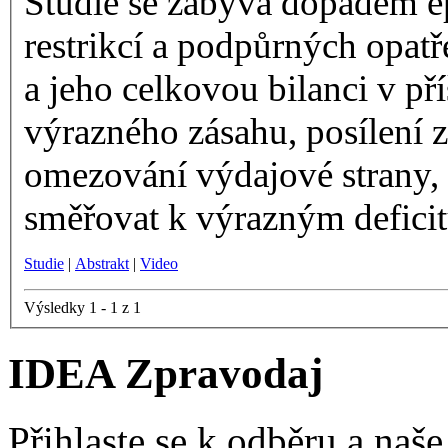
Studie se zabývá dopadem ep
restrikcí a podpůrných opatř
a jeho celkovou bilanci v pří
výrazného zásahu, posílení 
omezování výdajové strany,
směřovat k výrazným defici
Studie
|
Abstrakt
|
Video
Výsledky 1 - 1 z 1
IDEA Zpravodaj
Přihlaste se k odběru a naš