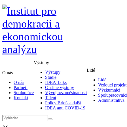
Výstupy
Lidé
Výstupy
O nás
Studie
Lidé
O nás
IDEA Talks
Vedoucí projekt
Partneři
On-line výstupy
Výzkumníci
Spolupráce
Vývoj nezaměstnanosti
Spolupracovníc
Kontakt
Talent
Administrativa
Policy Briefs a další
IDEA anti COVID-19