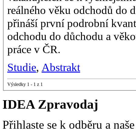
reálného věku odchodů do d
přináší první podrobní kvant
odchodu do důchodu a věkov
práce v ČR.
Studie
,
Abstrakt
Výsledky 1 - 1 z 1
IDEA Zpravodaj
Přihlaste se k odběru a naš