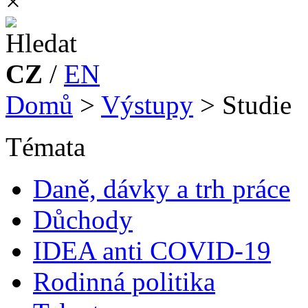
×
CZ
/
EN
Domů
>
Výstupy
>
Studie
Témata
Daně, dávky a trh práce
Důchody
IDEA anti COVID-19
Rodinná politika