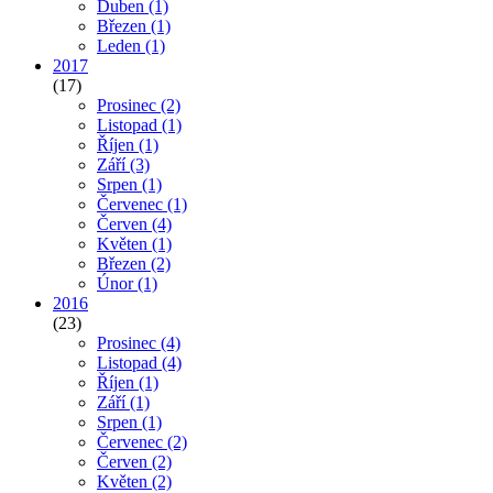
Duben
(1)
Březen
(1)
Leden
(1)
2017
(17)
Prosinec
(2)
Listopad
(1)
Říjen
(1)
Září
(3)
Srpen
(1)
Červenec
(1)
Červen
(4)
Květen
(1)
Březen
(2)
Únor
(1)
2016
(23)
Prosinec
(4)
Listopad
(4)
Říjen
(1)
Září
(1)
Srpen
(1)
Červenec
(2)
Červen
(2)
Květen
(2)