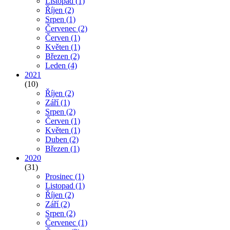
Listopad
(1)
Říjen
(2)
Srpen
(1)
Červenec
(2)
Červen
(1)
Květen
(1)
Březen
(2)
Leden
(4)
2021
(10)
Říjen
(2)
Září
(1)
Srpen
(2)
Červen
(1)
Květen
(1)
Duben
(2)
Březen
(1)
2020
(31)
Prosinec
(1)
Listopad
(1)
Říjen
(2)
Září
(2)
Srpen
(2)
Červenec
(1)