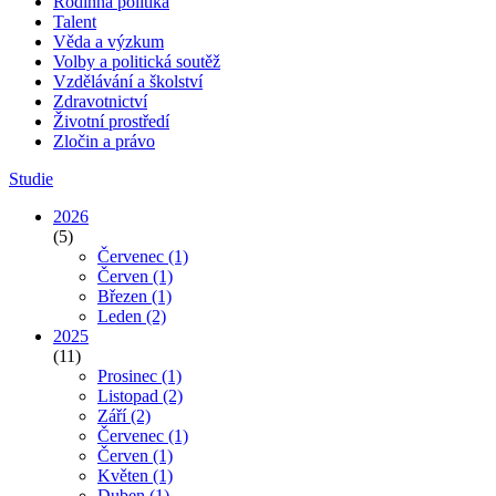
Rodinná politika
Talent
Věda a výzkum
Volby a politická soutěž
Vzdělávání a školství
Zdravotnictví
Životní prostředí
Zločin a právo
Studie
2026
(5)
Červenec
(1)
Červen
(1)
Březen
(1)
Leden
(2)
2025
(11)
Prosinec
(1)
Listopad
(2)
Září
(2)
Červenec
(1)
Červen
(1)
Květen
(1)
Duben
(1)