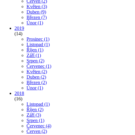
Červen
(2)
Květen
(3)
Duben
(9)
Březen
(7)
Únor
(1)
2019
(14)
Prosinec
(1)
Listopad
(1)
Říjen
(1)
Září
(1)
Srpen
(2)
Červenec
(1)
Květen
(2)
Duben
(2)
Březen
(2)
Únor
(1)
2018
(16)
Listopad
(1)
Říjen
(2)
Září
(3)
Srpen
(1)
Červenec
(4)
Červen
(2)