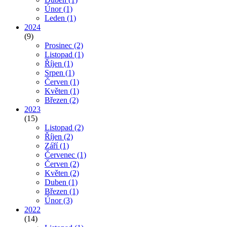
Únor
(1)
Leden
(1)
2024
(9)
Prosinec
(2)
Listopad
(1)
Říjen
(1)
Srpen
(1)
Červen
(1)
Květen
(1)
Březen
(2)
2023
(15)
Listopad
(2)
Říjen
(2)
Září
(1)
Červenec
(1)
Červen
(2)
Květen
(2)
Duben
(1)
Březen
(1)
Únor
(3)
2022
(14)