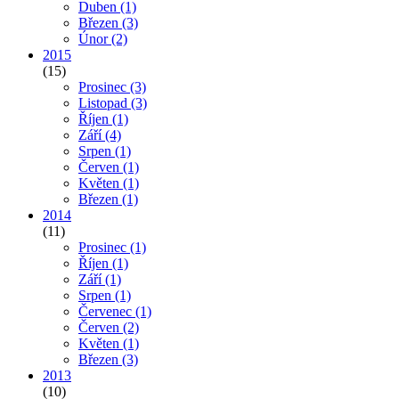
Duben
(1)
Březen
(3)
Únor
(2)
2015
(15)
Prosinec
(3)
Listopad
(3)
Říjen
(1)
Září
(4)
Srpen
(1)
Červen
(1)
Květen
(1)
Březen
(1)
2014
(11)
Prosinec
(1)
Říjen
(1)
Září
(1)
Srpen
(1)
Červenec
(1)
Červen
(2)
Květen
(1)
Březen
(3)
2013
(10)