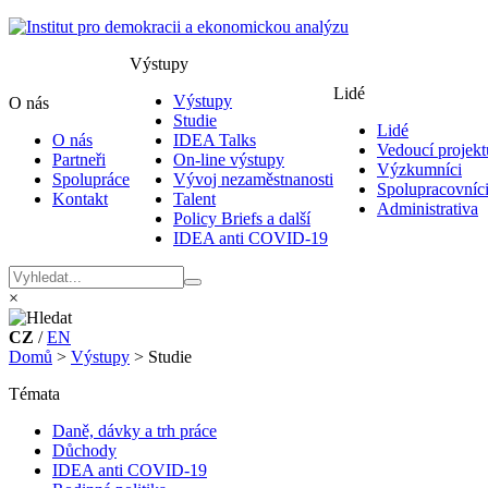
Výstupy
Lidé
Výstupy
O nás
Studie
Lidé
O nás
IDEA Talks
Vedoucí projekt
Partneři
On-line výstupy
Výzkumníci
Spolupráce
Vývoj nezaměstnanosti
Spolupracovníc
Kontakt
Talent
Administrativa
Policy Briefs a další
IDEA anti COVID-19
×
CZ
/
EN
Domů
>
Výstupy
>
Studie
Témata
Daně, dávky a trh práce
Důchody
IDEA anti COVID-19