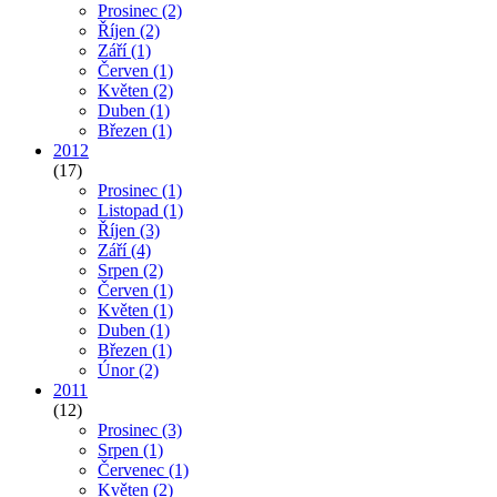
Prosinec
(2)
Říjen
(2)
Září
(1)
Červen
(1)
Květen
(2)
Duben
(1)
Březen
(1)
2012
(17)
Prosinec
(1)
Listopad
(1)
Říjen
(3)
Září
(4)
Srpen
(2)
Červen
(1)
Květen
(1)
Duben
(1)
Březen
(1)
Únor
(2)
2011
(12)
Prosinec
(3)
Srpen
(1)
Červenec
(1)
Květen
(2)