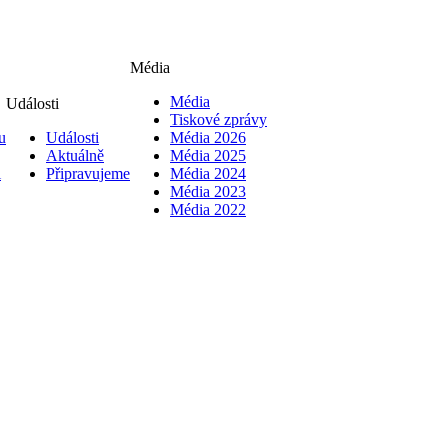
Média
Média
Události
Tiskové zprávy
u
Události
Média 2026
Aktuálně
Média 2025
i
Připravujeme
Média 2024
Média 2023
Média 2022