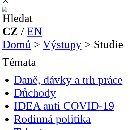
×
CZ
/
EN
Domů
>
Výstupy
>
Studie
Témata
Daně, dávky a trh práce
Důchody
IDEA anti COVID-19
Rodinná politika