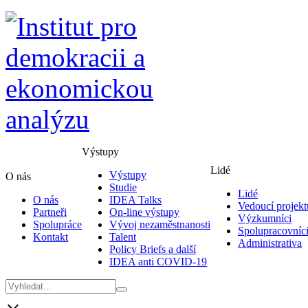
Výstupy
Lidé
Výstupy
O nás
Studie
Lidé
O nás
IDEA Talks
Vedoucí projekt
Partneři
On-line výstupy
Výzkumníci
Spolupráce
Vývoj nezaměstnanosti
Spolupracovníc
Kontakt
Talent
Administrativa
Policy Briefs a další
IDEA anti COVID-19