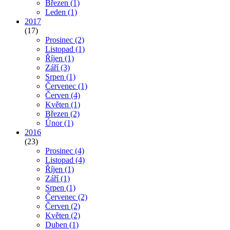
Březen
(1)
Leden
(1)
2017
(17)
Prosinec
(2)
Listopad
(1)
Říjen
(1)
Září
(3)
Srpen
(1)
Červenec
(1)
Červen
(4)
Květen
(1)
Březen
(2)
Únor
(1)
2016
(23)
Prosinec
(4)
Listopad
(4)
Říjen
(1)
Září
(1)
Srpen
(1)
Červenec
(2)
Červen
(2)
Květen
(2)
Duben
(1)