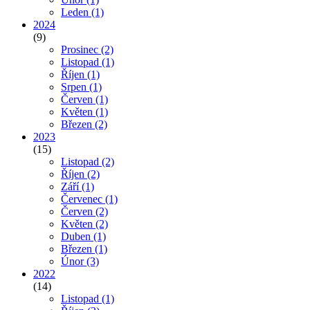
Leden
(1)
2024
(9)
Prosinec
(2)
Listopad
(1)
Říjen
(1)
Srpen
(1)
Červen
(1)
Květen
(1)
Březen
(2)
2023
(15)
Listopad
(2)
Říjen
(2)
Září
(1)
Červenec
(1)
Červen
(2)
Květen
(2)
Duben
(1)
Březen
(1)
Únor
(3)
2022
(14)
Listopad
(1)