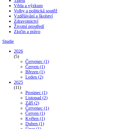
Talent
Věda a výzkum
Volby a politická soutěž
Vzdělávání a školství
Zdravotnictví
Životní prostředí
Zločin a právo
Studie
2026
(5)
Červenec
(1)
Červen
(1)
Březen
(1)
Leden
(2)
2025
(11)
Prosinec
(1)
Listopad
(2)
Září
(2)
Červenec
(1)
Červen
(1)
Květen
(1)
Duben
(1)
Únor
(1)