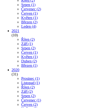
Říjen
(2)
Srpen
(1)
Červenec
(2)
Červen
(1)
Květen
(1)
Březen
(2)
Leden
(4)
2021
(10)
Říjen
(2)
Září
(1)
Srpen
(2)
Červen
(1)
Květen
(1)
Duben
(2)
Březen
(1)
2020
(31)
Prosinec
(1)
Listopad
(1)
Říjen
(2)
Září
(2)
Srpen
(2)
Červenec
(1)
Červen
(2)