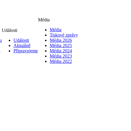
Média
Média
Události
Tiskové zprávy
u
Události
Média 2026
Aktuálně
Média 2025
i
Připravujeme
Média 2024
Média 2023
Média 2022