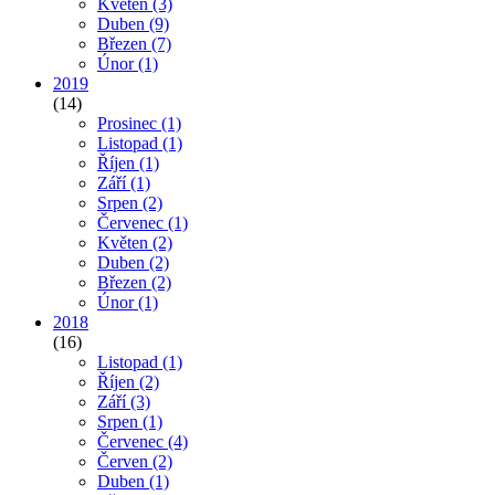
Květen
(3)
Duben
(9)
Březen
(7)
Únor
(1)
2019
(14)
Prosinec
(1)
Listopad
(1)
Říjen
(1)
Září
(1)
Srpen
(2)
Červenec
(1)
Květen
(2)
Duben
(2)
Březen
(2)
Únor
(1)
2018
(16)
Listopad
(1)
Říjen
(2)
Září
(3)
Srpen
(1)
Červenec
(4)
Červen
(2)
Duben
(1)