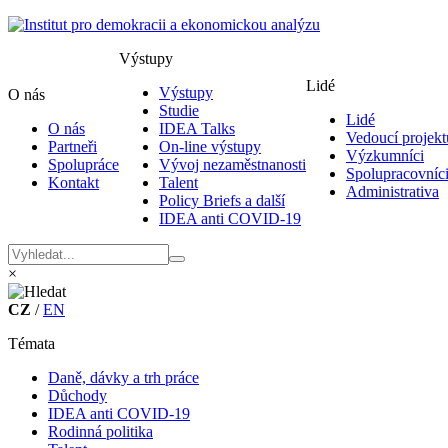
Výstupy
Lidé
Výstupy
O nás
Studie
Lidé
O nás
IDEA Talks
Vedoucí projekt
Partneři
On-line výstupy
Výzkumníci
Spolupráce
Vývoj nezaměstnanosti
Spolupracovníc
Kontakt
Talent
Administrativa
Policy Briefs a další
IDEA anti COVID-19
×
CZ
/
EN
Témata
Daně, dávky a trh práce
Důchody
IDEA anti COVID-19
Rodinná politika