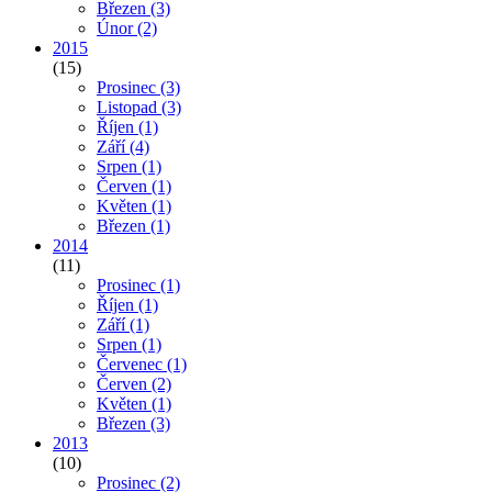
Březen
(3)
Únor
(2)
2015
(15)
Prosinec
(3)
Listopad
(3)
Říjen
(1)
Září
(4)
Srpen
(1)
Červen
(1)
Květen
(1)
Březen
(1)
2014
(11)
Prosinec
(1)
Říjen
(1)
Září
(1)
Srpen
(1)
Červenec
(1)
Červen
(2)
Květen
(1)
Březen
(3)
2013
(10)
Prosinec
(2)