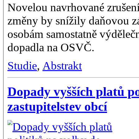
Novelou navrhované zrušen
změny by snížily daňovou z
osobám samostatně výděleč
dopadla na OSVČ.
Studie
,
Abstrakt
Dopady vyšších platů po
zastupitelstev obcí