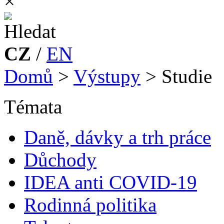
×
CZ
/
EN
Domů
>
Výstupy
>
Studie
Témata
Daně, dávky a trh práce
Důchody
IDEA anti COVID-19
Rodinná politika