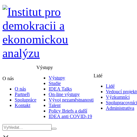
Výstupy
Lidé
Výstupy
O nás
Studie
Lidé
O nás
IDEA Talks
Vedoucí projekt
Partneři
On-line výstupy
Výzkumníci
Spolupráce
Vývoj nezaměstnanosti
Spolupracovníc
Kontakt
Talent
Administrativa
Policy Briefs a další
IDEA anti COVID-19