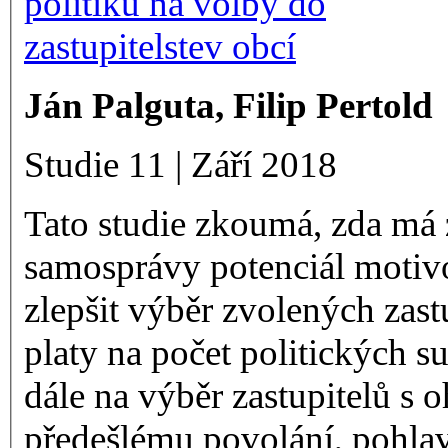
Ján Palguta, Filip Pertold
Studie 11 | Září 2018
Tato studie zkoumá, zda má z
samosprávy potenciál motiv
zlepšit výběr zvolených zas
platy na počet politických su
dále na výběr zastupitelů s o
předešlému povolání, pohlav