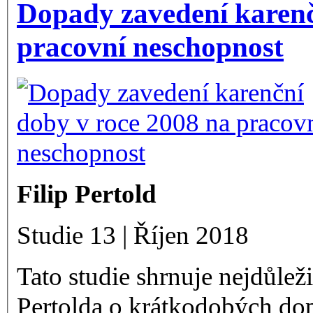
Dopady zavedení karenč
pracovní neschopnost
Filip Pertold
Studie 13 | Říjen 2018
Tato studie shrnuje nejdůlež
Pertolda o krátkodobých do