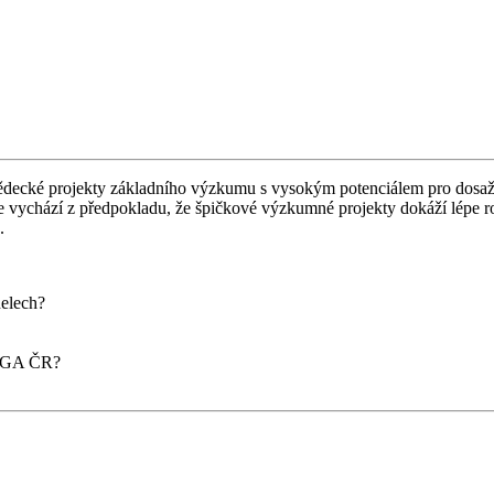
decké projekty základního výzkumu s vysokým potenciálem pro dosažen
ie vychází z předpokladu, že špičkové výzkumné projekty dokáží lépe r
.
nelech?
lů GA ČR?