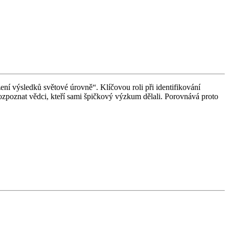
í výsledků světové úrovně“. Klíčovou roli při identifikování
ozpoznat vědci, kteří sami špičkový výzkum dělali. Porovnává proto