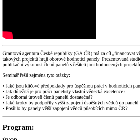
Grantová agentura České republiky (GA ČR) má za cíl „financovat vě
takových projektů hrají oborové hodnotící panely. Prezentovaná stud
publikační výkonost členů panelů s řešiteli jimi hodnocených projektů
Seminář řešil zejména tyto otázky:
• Jaké jsou klíčové předpoklady pro úspěšnou práci v hodnotících pa
• Jak důležitá je pro práci panelisty vlastní vědecká excelence?
• Je odborná úroveň členů panelů dostatečná?
• Jaké kroky by podpořily vyšší zapojení úspěšných vědců do pane
• Posílilo by panely větší zapojení vědců působících mimo ČR?
Program: