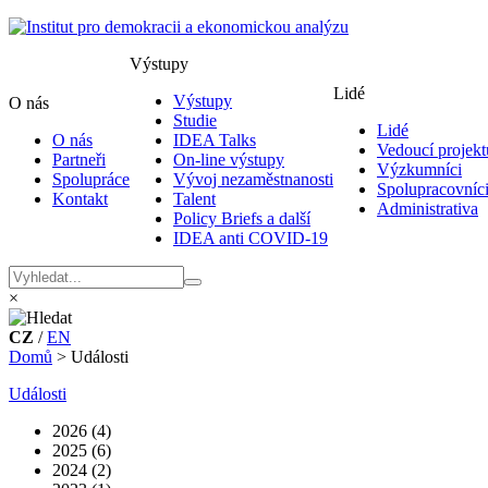
Výstupy
Lidé
Výstupy
O nás
Studie
Lidé
O nás
IDEA Talks
Vedoucí projekt
Partneři
On-line výstupy
Výzkumníci
Spolupráce
Vývoj nezaměstnanosti
Spolupracovníc
Kontakt
Talent
Administrativa
Policy Briefs a další
IDEA anti COVID-19
×
CZ
/
EN
Domů
>
Události
Události
2026 (4)
2025 (6)
2024 (2)