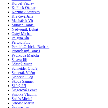
Korbel Václav
Kořínek Otakar
Kozubek Stanislav
Krajčová Jana
Macháček Vít
Münich Daniel
Nádvorník Lukáš
Ostrý Michal
Palguta Ján
Pertold Filip
Pertold-Gebicka Barbara
Protivínský Tomáš
Pytliková Mariola
Šatava Jiří
Ščasný Milan
Schneider Ondřej
Semerák Vilém
Sidorkin Oleg
Škoda Samuel
Slabý Jiří
Šlegerová Lenka
Smolka Vladimír
Šoltés Michal
Srholec Martin
Švejnar Jan