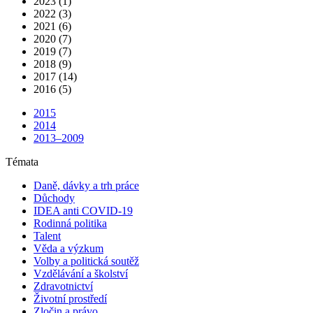
2023 (1)
2022 (3)
2021 (6)
2020 (7)
2019 (7)
2018 (9)
2017 (14)
2016 (5)
2015
2014
2013–2009
Témata
Daně, dávky a trh práce
Důchody
IDEA anti COVID-19
Rodinná politika
Talent
Věda a výzkum
Volby a politická soutěž
Vzdělávání a školství
Zdravotnictví
Životní prostředí
Zločin a právo