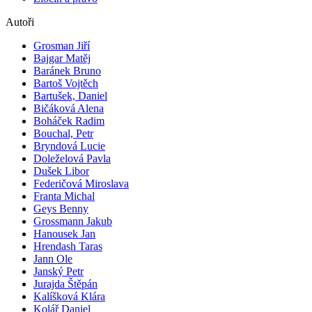
Autoři
Grosman Jiří
Bajgar Matěj
Baránek Bruno
Bartoš Vojtěch
Bartušek, Daniel
Bičáková Alena
Boháček Radim
Bouchal, Petr
Bryndová Lucie
Doleželová Pavla
Dušek Libor
Federičová Miroslava
Franta Michal
Geys Benny
Grossmann Jakub
Hanousek Jan
Hrendash Taras
Jann Ole
Janský Petr
Jurajda Štěpán
Kalíšková Klára
Kolář Daniel