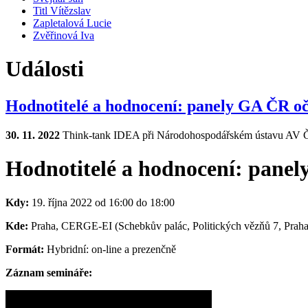
Titl Vítězslav
Zapletalová Lucie
Zvěřinová Iva
Události
Hodnotitelé a hodnocení: panely GA ČR oč
30. 11. 2022
Think-tank IDEA při Národohospodářském ústavu AV ČR
Hodnotitelé a hodnocení: panel
Kdy:
19. října 2022 od 16:00 do 18:00
Kde:
Praha, CERGE-EI (Schebkův palác, Politických vězňů 7, Praha
Formát:
Hybridní: on-line a prezenčně
Záznam semináře: