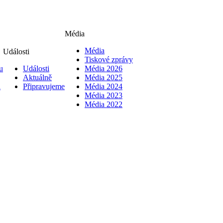
Média
Média
Události
Tiskové zprávy
u
Události
Média 2026
Aktuálně
Média 2025
i
Připravujeme
Média 2024
Média 2023
Média 2022