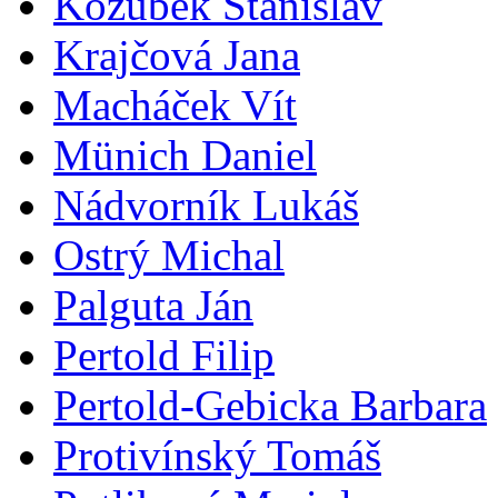
Kozubek Stanislav
Krajčová Jana
Macháček Vít
Münich Daniel
Nádvorník Lukáš
Ostrý Michal
Palguta Ján
Pertold Filip
Pertold-Gebicka Barbara
Protivínský Tomáš