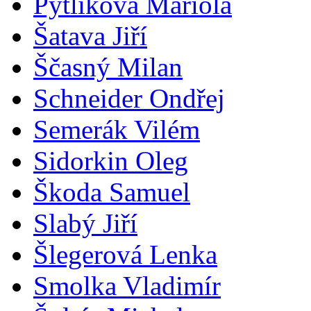
Pytliková Mariola
Šatava Jiří
Ščasný Milan
Schneider Ondřej
Semerák Vilém
Sidorkin Oleg
Škoda Samuel
Slabý Jiří
Šlegerová Lenka
Smolka Vladimír