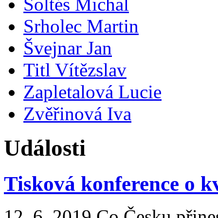
Šoltés Michal
Srholec Martin
Švejnar Jan
Titl Vítězslav
Zapletalová Lucie
Zvěřinová Iva
Události
Tisková konference o kv
12. 6. 2019 Co Česku přines