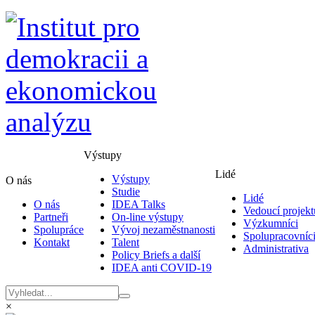
Výstupy
Lidé
Výstupy
O nás
Studie
Lidé
O nás
IDEA Talks
Vedoucí projekt
Partneři
On-line výstupy
Výzkumníci
Spolupráce
Vývoj nezaměstnanosti
Spolupracovníc
Kontakt
Talent
Administrativa
Policy Briefs a další
IDEA anti COVID-19
×