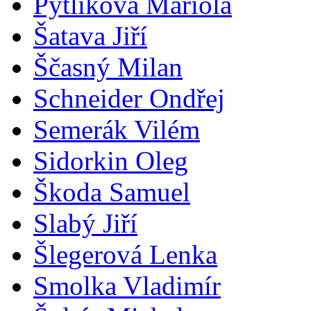
Pytliková Mariola
Šatava Jiří
Ščasný Milan
Schneider Ondřej
Semerák Vilém
Sidorkin Oleg
Škoda Samuel
Slabý Jiří
Šlegerová Lenka
Smolka Vladimír