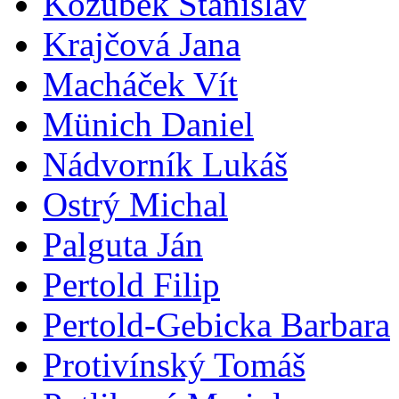
Kozubek Stanislav
Krajčová Jana
Macháček Vít
Münich Daniel
Nádvorník Lukáš
Ostrý Michal
Palguta Ján
Pertold Filip
Pertold-Gebicka Barbara
Protivínský Tomáš