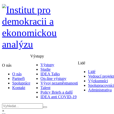
Výstupy
Lidé
Výstupy
O nás
Studie
Lidé
O nás
IDEA Talks
Vedoucí projekt
Partneři
On-line výstupy
Výzkumníci
Spolupráce
Vývoj nezaměstnanosti
Spolupracovníc
Kontakt
Talent
Administrativa
Policy Briefs a další
IDEA anti COVID-19
×