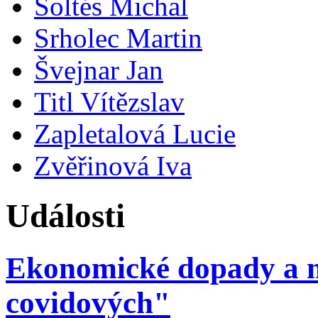
Šoltés Michal
Srholec Martin
Švejnar Jan
Titl Vítězslav
Zapletalová Lucie
Zvěřinová Iva
Události
Ekonomické dopady a mo
covidových"