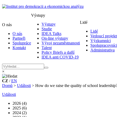
Výstupy
Lidé
Výstupy
O nás
Studie
Lidé
O nás
IDEA Talks
Vedoucí projekt
Partneři
On-line výstupy
Výzkumníci
Spolupráce
Vývoj nezaměstnanosti
Spolupracovníc
Kontakt
Talent
Administrativa
Policy Briefs a další
IDEA anti COVID-19
×
CZ
/
EN
Domů
>
Události
>
How do we raise the quality of school leadership
Události
2026 (4)
2025 (6)
2024 (2)