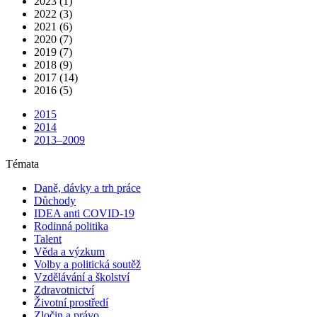
2023 (1)
2022 (3)
2021 (6)
2020 (7)
2019 (7)
2018 (9)
2017 (14)
2016 (5)
2015
2014
2013–2009
Témata
Daně, dávky a trh práce
Důchody
IDEA anti COVID-19
Rodinná politika
Talent
Věda a výzkum
Volby a politická soutěž
Vzdělávání a školství
Zdravotnictví
Životní prostředí
Zločin a právo