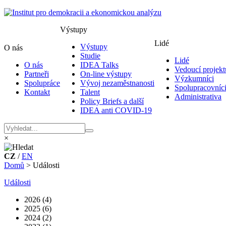
Výstupy
Lidé
Výstupy
O nás
Studie
Lidé
O nás
IDEA Talks
Vedoucí projekt
Partneři
On-line výstupy
Výzkumníci
Spolupráce
Vývoj nezaměstnanosti
Spolupracovníc
Kontakt
Talent
Administrativa
Policy Briefs a další
IDEA anti COVID-19
×
CZ
/
EN
Domů
>
Události
Události
2026 (4)
2025 (6)
2024 (2)