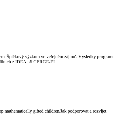
lem 'Špičkový výzkum ve veřejném zájmu'. Výsledky programu
l Münich z IDEA při CERGE-EI.
p mathematically gifted children/Jak podporovat a rozvíjet