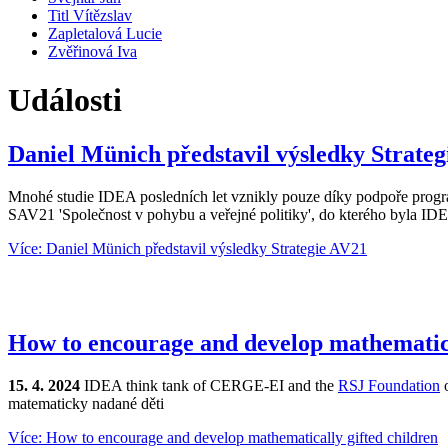
Titl Vítězslav
Zapletalová Lucie
Zvěřinová Iva
Události
Daniel Münich představil výsledky Strate
Mnohé studie IDEA posledních let vznikly pouze díky podpoře pro
SAV21 'Společnost v pohybu a veřejné politiky', do kterého byla I
Více: Daniel Münich představil výsledky Strategie AV21
How to encourage and develop mathematica
15. 4. 2024
IDEA think tank of CERGE-EI and the
RSJ Foundation
o
matematicky nadané děti
Více: How to encourage and develop mathematically gifted children