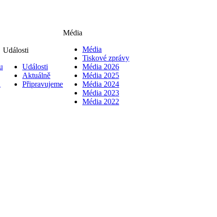
Média
Média
Události
Tiskové zprávy
u
Události
Média 2026
Aktuálně
Média 2025
i
Připravujeme
Média 2024
Média 2023
Média 2022