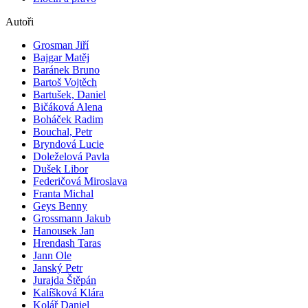
Autoři
Grosman Jiří
Bajgar Matěj
Baránek Bruno
Bartoš Vojtěch
Bartušek, Daniel
Bičáková Alena
Boháček Radim
Bouchal, Petr
Bryndová Lucie
Doleželová Pavla
Dušek Libor
Federičová Miroslava
Franta Michal
Geys Benny
Grossmann Jakub
Hanousek Jan
Hrendash Taras
Jann Ole
Janský Petr
Jurajda Štěpán
Kalíšková Klára
Kolář Daniel