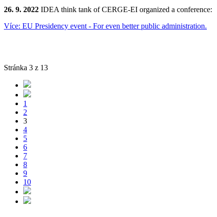
26. 9. 2022
IDEA think tank of CERGE-EI organized a conference:
Více: EU Presidency event - For even better public administration.
Stránka 3 z 13
1
2
3
4
5
6
7
8
9
10