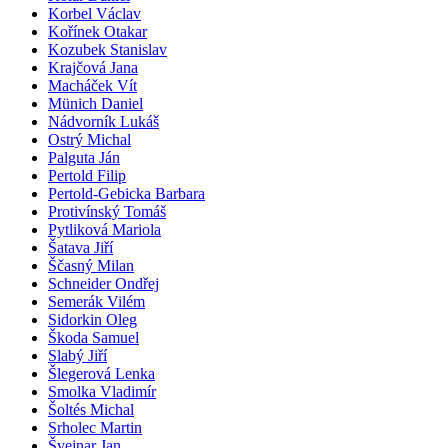
Korbel Václav
Kořínek Otakar
Kozubek Stanislav
Krajčová Jana
Macháček Vít
Münich Daniel
Nádvorník Lukáš
Ostrý Michal
Palguta Ján
Pertold Filip
Pertold-Gebicka Barbara
Protivínský Tomáš
Pytliková Mariola
Šatava Jiří
Ščasný Milan
Schneider Ondřej
Semerák Vilém
Sidorkin Oleg
Škoda Samuel
Slabý Jiří
Šlegerová Lenka
Smolka Vladimír
Šoltés Michal
Srholec Martin
Švejnar Jan