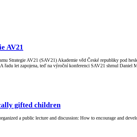
gie AV21
gramu Strategie AV21 (SAV21) Akademie věd České republiky pod hes
DEA řadu let zapojena, teď na výroční konferenci SAV21 shrnul Danie
lly gifted children
rganized a public lecture and discussion: How to encourage and develo